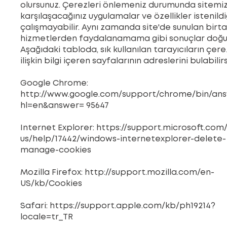
olursunuz. Çerezleri önlemeniz durumunda sitemi
karşılaşacağınız uygulamalar ve özellikler istenildiğ
çalışmayabilir. Aynı zamanda site'de sunulan birt
hizmetlerden faydalanamama gibi sonuçlar doğura
Aşağıdaki tabloda, sık kullanılan tarayıcıların çer
ilişkin bilgi içeren sayfalarının adreslerini bulabilirs
Google Chrome:
http://www.google.com/support/chrome/bin/ans
hl=en&answer=
95647
Internet Explorer:
https://support.microsoft.com
us/help/17442/windows-internetexplorer-delete-
manage-cookies
Mozilla Firefox:
http://support.mozilla.com/en-
US/kb/Cookies
Safari:
https://support.apple.com/kb/ph19214?
locale=tr_TR