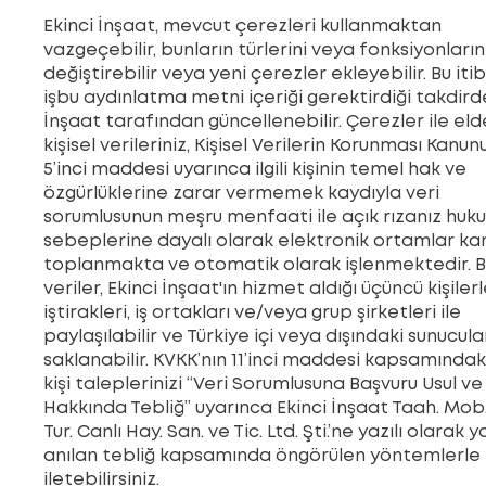
Ekinci İnşaat, mevcut çerezleri kullanmaktan
vazgeçebilir, bunların türlerini veya fonksiyonların
değiştirebilir veya yeni çerezler ekleyebilir. Bu iti
işbu aydınlatma metni içeriği gerektirdiği takdird
İnşaat tarafından güncellenebilir. Çerezler ile eld
kişisel verileriniz, Kişisel Verilerin Korunması Kanun
5’inci maddesi uyarınca ilgili kişinin temel hak ve
özgürlüklerine zarar vermemek kaydıyla veri
sorumlusunun meşru menfaati ile açık rızanız huku
sebeplerine dayalı olarak elektronik ortamlar kan
toplanmakta ve otomatik olarak işlenmektedir. 
veriler, Ekinci İnşaat'ın hizmet aldığı üçüncü kişilerl
iştirakleri, iş ortakları ve/veya grup şirketleri ile
paylaşılabilir ve Türkiye içi veya dışındaki sunucul
saklanabilir. KVKK’nın 11’inci maddesi kapsamındaki i
kişi taleplerinizi “Veri Sorumlusuna Başvuru Usul ve
Hakkında Tebliğ” uyarınca Ekinci İnşaat Taah. Mob.
Tur. Canlı Hay. San. ve Tic. Ltd. Şti.’ne yazılı olarak 
anılan tebliğ kapsamında öngörülen yöntemlerle
iletebilirsiniz.