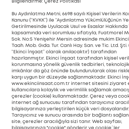
Bilgilendirme: Çerez Politikası
Bu Aydınlatma Metni, 6698 sayılı Kişisel Verilerin K
Kanunu (“KVKK”) ile “Aydınlatma Yükümlülüğünün Ye
Getirilmesinde Uyulacak Usul ve Esaslar Hakkında 
kapsamında veri sorumlusu sıfatıyla, Fuatmorel M
Sok. No:5 Yenişehir Mersin adresinde mukim Ekinci
Taah. Mob. Gıda. Tur. Canlı Hay. San. ve Tic. Ltd. Şti.
“Ekinci İnşaat” olarak anılacaktır) tarafından
hazırlanmıştır. Ekinci İnşaat tarafından kişisel veril
korunmasına yönelik güvenlik tedbirleri, teknoloji
imkânlar da göz önünde bulundurularak olası riskl
karşı uygun bir düzeyde sağlanmaktadır. Ekinci İnş
www.ekinciinsaat.com.tr
internet sitesini ziyaret
kullanıcılara kolaylık ve verimlilik sağlamak amacı
çerezler (cookie) kullanmaktadır. Çerez veya cook
internet ağ sunucusu tarafından tarayıcınız aracılı
bilgisayarınıza yerleştirilen küçük veri dosyalarıdır
Tarayıcınız ve sunucu arasında bir bağlantı sağla
site, çerezler aracılığıyla sizi tanır. Web sayfası,
bilgisayarınıza "cookie" gönderir ve cookie´ler